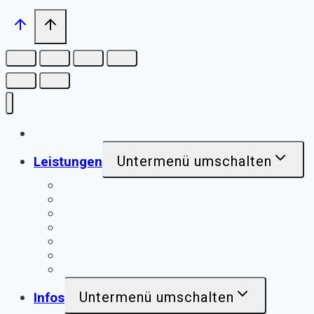
Home
Untermenü umschalten
Leistungen
Schaltungsunterlagen
Übersichtsschaltpläne
Objektbibliotheken
Mehrsprachige Pläne
Daten-Formate
Dokumentations-Richtlinien
weitere Leistungen
Untermenü umschalten
Infos