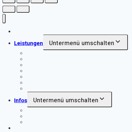
Home
Untermenü umschalten
Leistungen
Schaltungsunterlagen
Übersichtsschaltpläne
Objektbibliotheken
Mehrsprachige Pläne
Daten-Formate
Dokumentations-Richtlinien
weitere Leistungen
Untermenü umschalten
Infos
Ruplan
Angebot
Auftrag
Referenzen